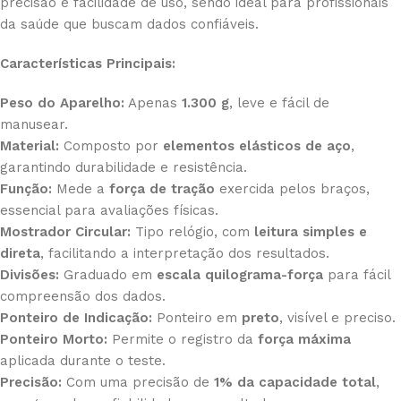
precisão e facilidade de uso, sendo ideal para profissionais
da saúde que buscam dados confiáveis.
Características Principais:
Peso do Aparelho:
Apenas
1.300 g
, leve e fácil de
manusear.
Material:
Composto por
elementos elásticos de aço
,
garantindo durabilidade e resistência.
Função:
Mede a
força de tração
exercida pelos braços,
essencial para avaliações físicas.
Mostrador Circular:
Tipo relógio, com
leitura simples e
direta
, facilitando a interpretação dos resultados.
Divisões:
Graduado em
escala quilograma-força
para fácil
compreensão dos dados.
Ponteiro de Indicação:
Ponteiro em
preto
, visível e preciso.
Ponteiro Morto:
Permite o registro da
força máxima
aplicada durante o teste.
Precisão:
Com uma precisão de
1% da capacidade total
,