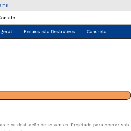
9716
Contato
 geral
Ensaios não Destrutivos
Concreto
s e na destilação de solventes. Projetado para operar sob