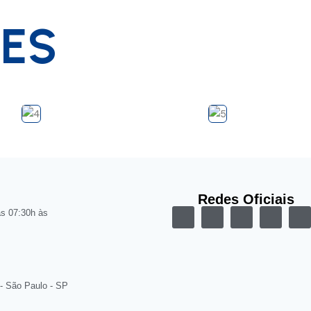
TES
Redes Oficiais
as 07:30h às
 - São Paulo - SP