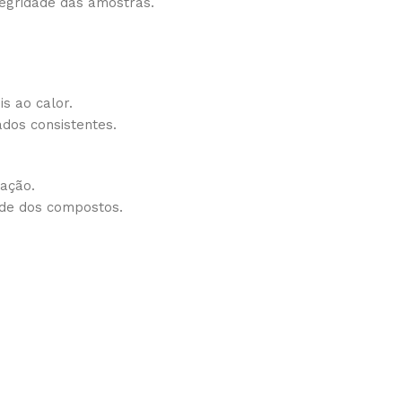
tegridade das amostras.
s ao calor.
ados consistentes.
ação.
ade dos compostos.