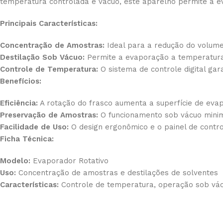
temperatura controlada e vácuo, este aparelho permite a ev
Principais Características:
Concentração de Amostras:
Ideal para a redução do volume 
Destilação Sob Vácuo:
Permite a evaporação a temperaturas
Controle de Temperatura:
O sistema de controle digital gar
Benefícios:
Eficiência:
A rotação do frasco aumenta a superfície de eva
Preservação de Amostras:
O funcionamento sob vácuo minim
Facilidade de Uso:
O design ergonômico e o painel de control
Ficha Técnica:
Modelo:
Evaporador Rotativo
Uso:
Concentração de amostras e destilações de solventes
Características:
Controle de temperatura, operação sob vácu