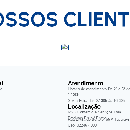
SSOS CLIEN
al
Atendimento
os
Horário de atendimento De 2ª a 5ª d
17:30h
Sexta Feira das 07:30h às 16:30h
Localização
RS 2 Comércio e Serviços Ltda
Produtos Enila / Entex
Rua Elvira de Bortole, 65 A Tucuruvi
Cep: 02246 - 000