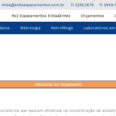
enila@enilaequipamentos.com.br
11 2239.2676
11 2949-
Rs2 Equipamentos Enila&Entex
Orçamentos
ísicos
Metrologia
Retrofitings
Laboratórios em
Adicionar ao Orçamento
oratórios que buscam eficiência na concentração de amostra