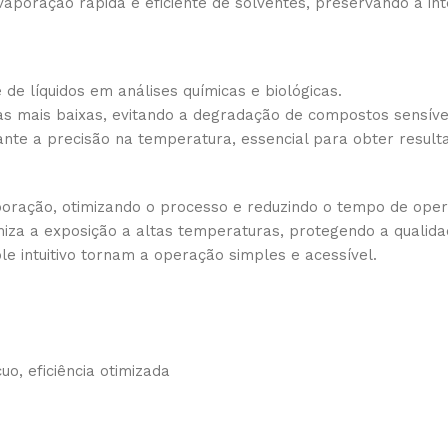
aporação rápida e eficiente de solventes, preservando a in
de líquidos em análises químicas e biológicas.
 mais baixas, evitando a degradação de compostos sensívei
ante a precisão na temperatura, essencial para obter result
poração, otimizando o processo e reduzindo o tempo de oper
iza a exposição a altas temperaturas, protegendo a qualid
e intuitivo tornam a operação simples e acessível.
o, eficiência otimizada