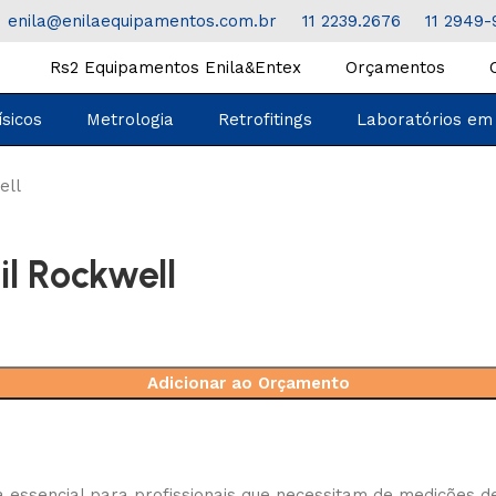
enila@enilaequipamentos.com.br
11 2239.2676
11 2949-
Rs2 Equipamentos Enila&Entex
Orçamentos
ísicos
Metrologia
Retrofitings
Laboratórios em
ell
il Rockwell
Adicionar ao Orçamento
essencial para profissionais que necessitam de medições d