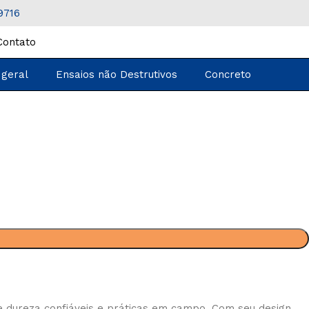
9716
Contato
 geral
Ensaios não Destrutivos
Concreto
e dureza confiáveis e práticas em campo. Com seu design