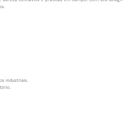
os.
 industriais.
tório.