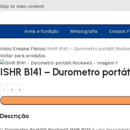
Skip to main content
Areia e fundição
Metalografia
Ensaios F
Início
Ensaios Físicos
ISHR B141 – Durometro portátil Rockw
Voltar para produtos
ISHR B141 – Durometro portát
Descrição
O
Durometro Portátil Rockwell ISHR B141
é uma ferramenta 