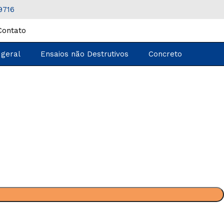
9716
Contato
 geral
Ensaios não Destrutivos
Concreto