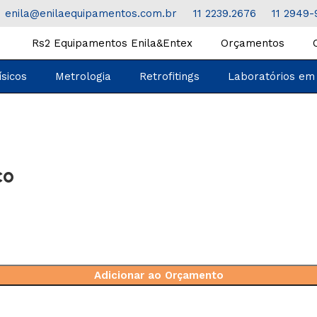
enila@enilaequipamentos.com.br
11 2239.2676
11 2949-
Rs2 Equipamentos Enila&Entex
Orçamentos
ísicos
Metrologia
Retrofitings
Laboratórios em
co
Adicionar ao Orçamento