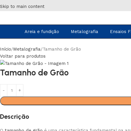
Skip to main content
Areia e fundição
Metalografia
Ensaios F
Início
Metalografia
Tamanho de Grão
Voltar para produtos
Tamanho de Grão
Descrição
O
tamanho de grão
é uma característica fundamental na aná