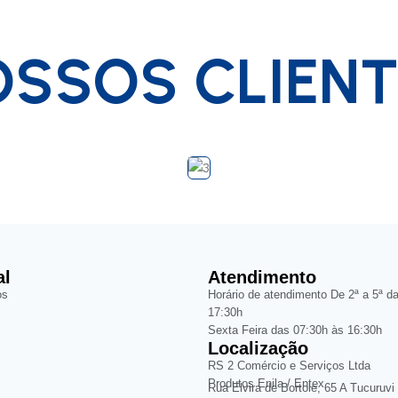
SSOS CLIEN
al
Atendimento
os
Horário de atendimento De 2ª a 5ª d
17:30h
Sexta Feira das 07:30h às 16:30h
Localização
RS 2 Comércio e Serviços Ltda
Produtos Enila / Entex
Rua Elvira de Bortole, 65 A Tucuruvi