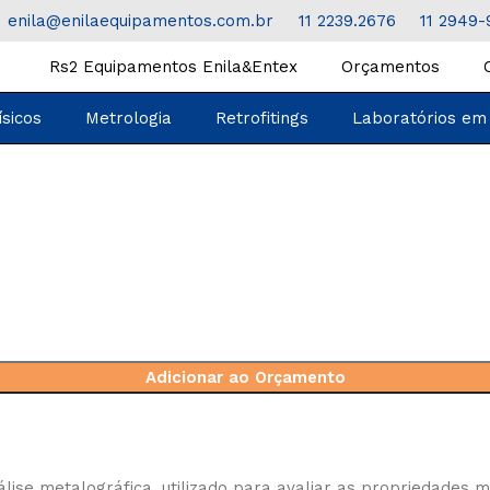
enila@enilaequipamentos.com.br
11 2239.2676
11 2949-
Rs2 Equipamentos Enila&Entex
Orçamentos
ísicos
Metrologia
Retrofitings
Laboratórios em
Adicionar ao Orçamento
lise metalográfica, utilizado para avaliar as propriedades 