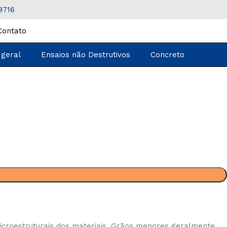
9716
Contato
 geral
Ensaios não Destrutivos
Concreto
microestruturais dos materiais. Grãos menores geralmente